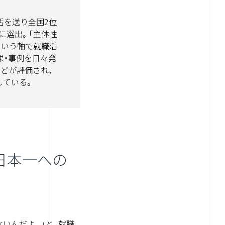
活を送り全国2位
に選出。「主体性
という軸で就職活
果・事例を日々発
どが評価され、
している。
日本一への
いんだよ。」と、就職