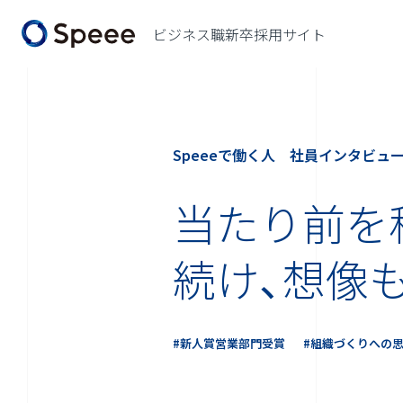
ビジネス職新卒採用サイト
Speeeで働く人
社員インタビュ
当たり前を
続け、想像
#新人賞営業部門受賞
#組織づくりへの