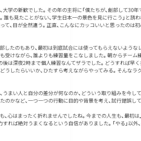
、大学の新歓でした。その年の主将に「僕たちが、創部して30
。誰も見たことがない、学生日本一の景色を見に行こう」と誘わ
って、目が全然違う。正直、こんなにカッコいいと思ったのは初
部したのもあり、最初は到底試合には使ってもらえないようなレ
も受けながら、誰よりも練習量をこなしました。朝からチーム
の後は深夜2時まで個人練習なんてザラでした。どうすれば早く
どうしたらいいか、ひたすら考えながらやってみる。そんなラ
、うまい人と自分の差分が何なのか、どういう取り組みを今して
たのかなど、一つ一つの行動に目的や背景を考え、試行錯誤し
も、心はまったく折れませんでしたね。今までの人生も、最初は
力すれば絶対うまくなるという自信がありました。「やる」以外