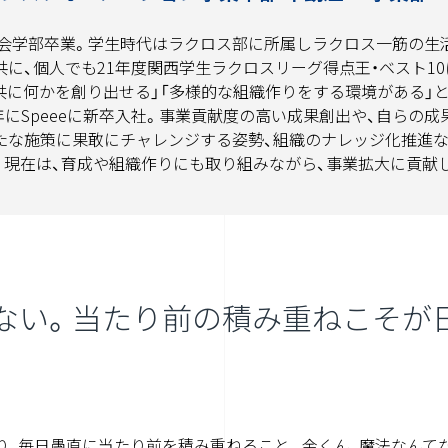
社会学部卒業。学生時代はラクロス部に所属しラクロス一筋の生
に、個人でも21年度関西学生ラクロスリーグ得点王・ベスト10
共に何かを創り出せる」「多様的な組織作りをする環境がある」
3年にSpeeeに新卒入社。事業貢献度の高い成果創出や、自らの成
たな施策に果敢にチャレンジする姿勢、組織のナレッジ化推進な
。現在は、育成や組織作りにも取り組みながら、事業拡大に貢献
ない。当たり前の積み重ねこそが
り、毎日愚直に当たり前を積み重ねること。金くん、魔法なんてな