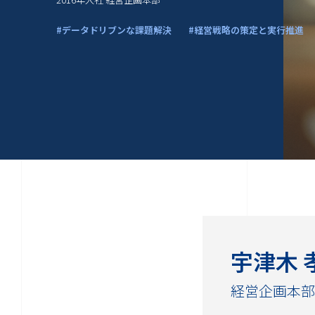
#データドリブンな課題解決
#経営戦略の策定と実行推進
宇津木 
経営企画本部