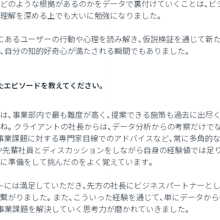
どのような根拠があるのかをデータで裏付けていくことは、ビ
理解を深める上でも大いに勉強になりました。
にあるユーザーの行動や心理を読み解き、仮説検証を通じて新
、自分の知的好奇心が満たされる瞬間でもありました。
たエピソードを教えてください。
は、事業部内で最も難度が高く、提案できる施策も過去に出尽
ね。クライアントの社長からは、データ分析からの考察だけで
事業課題に対する専門家目線でのアドバイスなど、常に多角的
や先輩社員とディスカッションをしながら自身の経験値では足
に準備をして挑んだのをよく覚えています。
トには満足していただき、先方の社長にビジネスパートナーと
繋がりました。また、こういった経験を通じて、単にデータか
事業課題を解決していく思考力が磨かれていきました。