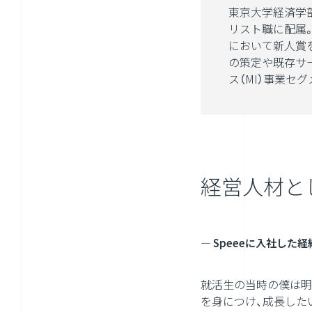
東京大学経済学部
リスト職に配属
において新人賞
の策定や既存サ
ス（MI）事業セ
経営人材と
― Speeeに入社した
就活生の当時の僕は明
を身につけ、成長した